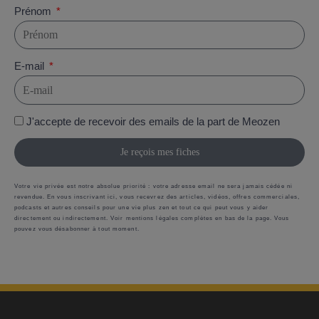
Prénom
E-mail
J'accepte de recevoir des emails de la part de Meozen
Je reçois mes fiches
Votre vie privée est notre absolue priorité : votre adresse email ne sera jamais cédée ni
revendue. En vous inscrivant ici, vous recevrez des articles, vidéos, offres commerciales,
podcasts et autres conseils pour une vie plus zen et tout ce qui peut vous y aider
directement ou indirectement. Voir mentions légales complètes en bas de la page. Vous
pouvez vous désabonner à tout moment.