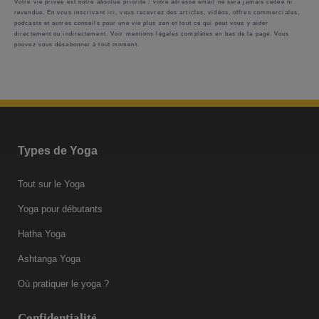
Votre vie privée est notre absolue priorité : votre adresse email ne sera jamais cédée ni
revendue. En vous inscrivant ici, vous recevrez des articles, vidéos, offres commerciales,
podcasts et autres conseils pour une vie plus zen et tout ce qui peut vous y aider
directement ou indirectement. Voir mentions légales complètes en bas de la page. Vous
pouvez vous désabonner à tout moment.
Types de Yoga
Tout sur le Yoga
Yoga pour débutants
Hatha Yoga
Ashtanga Yoga
Où pratiquer le yoga ?
Confidentialité