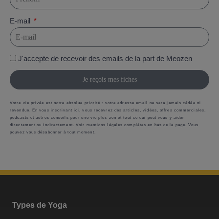
E-mail
J'accepte de recevoir des emails de la part de Meozen
Je reçois mes fiches
Votre vie privée est notre absolue priorité : votre adresse email ne sera jamais cédée ni
revendue. En vous inscrivant ici, vous recevrez des articles, vidéos, offres commerciales,
podcasts et autres conseils pour une vie plus zen et tout ce qui peut vous y aider
directement ou indirectement. Voir mentions légales complètes en bas de la page. Vous
pouvez vous désabonner à tout moment.
Types de Yoga