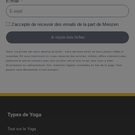
E-mail
J'accepte de recevoir des emails de la part de Meozen
Je reçois mes fiches
Votre vie privée est notre absolue priorité : votre adresse email ne sera jamais cédée ni
revendue. En vous inscrivant ici, vous recevrez des articles, vidéos, offres commerciales,
podcasts et autres conseils pour une vie plus zen et tout ce qui peut vous y aider
directement ou indirectement. Voir mentions légales complètes en bas de la page. Vous
pouvez vous désabonner à tout moment.
Types de Yoga
Tout sur le Yoga