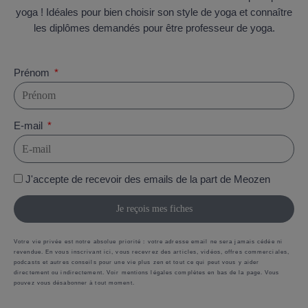
yoga ! Idéales pour bien choisir son style de yoga et connaître
les diplômes demandés pour être professeur de yoga.
Prénom
E-mail
J'accepte de recevoir des emails de la part de Meozen
Je reçois mes fiches
Votre vie privée est notre absolue priorité : votre adresse email ne sera jamais cédée ni
revendue. En vous inscrivant ici, vous recevrez des articles, vidéos, offres commerciales,
podcasts et autres conseils pour une vie plus zen et tout ce qui peut vous y aider
directement ou indirectement. Voir mentions légales complètes en bas de la page. Vous
pouvez vous désabonner à tout moment.