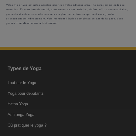
Votre vie privée est notre absolue priorité : votre adresse email ne sera jamais cédée ni
revendue. En vous inscrivant ici, vous recevrez des articles, vidéos, offres commerciales,
podcasts et autres conseils pour une vie plus zen et tout ce qui peut vous y aider
directement ou indirectement. Voir mentions légales complètes en bas de la page. Vous
pouvez vous désabonner à tout moment.
Types de Yoga
Tout sur le Yoga
Yoga pour débutants
Hatha Yoga
Ashtanga Yoga
Où pratiquer le yoga ?