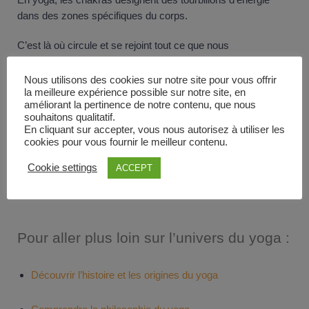
dans des zones spécifiques du corps.
C’est là où circule et se rejoint tout ce que nous
expérimentons dans nos vies, ce qui nous traverse le corps
et l’esprit.
Nous utilisons des cookies sur notre site pour vous offrir
la meilleure expérience possible sur notre site, en
améliorant la pertinence de notre contenu, que nous
On en compte 7 au total, et chaque chakra est comme un
souhaitons qualitatif.
interrupteur qui active ou ouvre des schémas de
En cliquant sur accepter, vous nous autorisez à utiliser les
comportements, de pensées ou de réactions émotionnelles.
cookies pour vous fournir le meilleur contenu.
Cookie settings
Aller plus loin sur les Chakras
ACCEPT
Pour aller plus loin sur l’univers du yoga :
Découvrir l’histoire et les origines du yoga