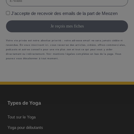
J'accepte de recevoir des emails de la part de Meozen
Je reçois mes fiches
Votre vie privée est notre absolue priorité : votre adresse email ne sera jamais cédée ni
revendue. En vous inscrivant ici, vous recevrez des articles, vidéos, offres commerciales,
podcasts et autres conseils pour une vie plus zen et tout ce qui peut vous y aider
directement ou indirectement. Voir mentions légales complètes en bas de la page. Vous
pouvez vous désabonner à tout moment.
Types de Yoga
Tout sur le Yoga
Yoga pour débutants