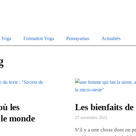
s Yoga
Formation Yoga
Pranayamas
Actualités
g
où les
Les bienfaits de 
s le monde
27 novembre 2022
S’il y a une chose dont on p