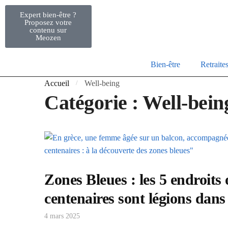
Expert bien-être ?
Proposez votre
contenu sur
Meozen
Bien-être
Retraite
Accueil
Well-being
/
Catégorie :
Well-bein
Zones Bleues : les 5 endroits 
centenaires sont légions dan
4 mars 2025