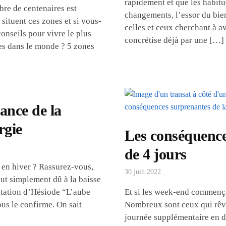
rapidement et que les habitu
bre de centenaires est
changements, l’essor du bie
ituent ces zones et si vous-
celles et ceux cherchant à av
onseils pour vivre le plus
concrétise déjà par une […]
es dans le monde ? 5 zones
ance de la
rgie
Les conséquence
de 4 jours
e en hiver ? Rassurez-vous,
30 juin 2022
ut simplement dû à la baisse
citation d’Hésiode “L’aube
Et si les week-end commençai
ous le confirme. On sait
Nombreux sont ceux qui rêve
journée supplémentaire en de