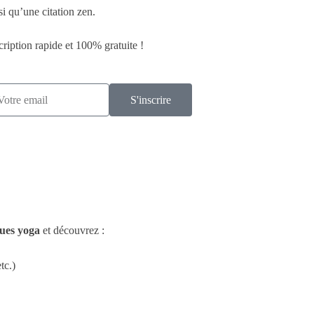
si qu’une citation zen.
cription rapide et 100% gratuite !
S'inscrire
ques yoga
et découvrez :
tc.)